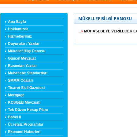
MÜKELLEF BİLGİ PANOSU
Ana Sayfa
Hakkımızda
...»
MUHASEBEYE VERİLECEK 
Hizmetlerimiz
Duyurular / Yazılar
Mükellef Bilgi Panosu
Güncel Mevzuat
Basından Yazılar
Muhasebe Standartları
SMMM Odaları
Ticaret Sicil Gazetesi
Mortgage
KOSGEB Mevzuatı
Tek Düzen Hesap Planı
Basel II
Ücretsiz Programlar
Ekonomi Haberleri