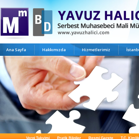
Ana Sayfa
Hakkımızda
Hizmetlerimiz
İstan
Vergi Takvimi
Pratik Bilgiler
Resmi Gazete
T.C. Kimli