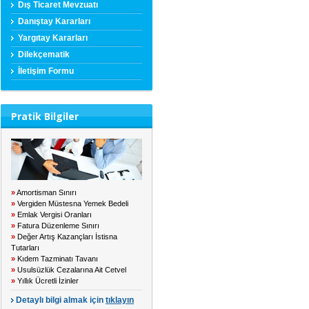
Dış Ticaret Mevzuatı
Danıştay Kararları
Yargıtay Kararları
Dilekçematik
İletişim Formu
Pratik Bilgiler
»
Amortisman Sınırı
»
Vergiden Müstesna Yemek Bedeli
»
Emlak Vergisi Oranları
»
Fatura Düzenleme Sınırı
»
Değer Artış Kazançları İstisna
Tutarları
»
Kıdem Tazminatı Tavanı
»
Usulsüzlük Cezalarına Ait Cetvel
»
Yıllık Ücretli İzinler
Detaylı bilgi almak için
tıklayın